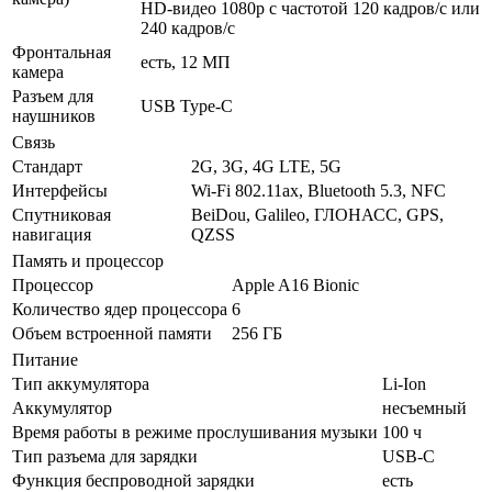
HD-видео 1080р c частотой 120 кадров/ с или
240 кадров/ с
Фронтальная
есть, 12 МП
камера
Разъем для
USB Type-C
наушников
Связь
Стандарт
2G, 3G, 4G LTE, 5G
Интерфейсы
Wi-Fi 802.11ax, Bluetooth 5.3, NFC
Спутниковая
BeiDou, Galileo, ГЛОНАСС, GPS,
навигация
QZSS
Память и процессор
Процессор
Apple A16 Bionic
Количество ядер процессора
6
Объем встроенной памяти
256 ГБ
Питание
Тип аккумулятора
Li-Ion
Аккумулятор
несъемный
Время работы в режиме прослушивания музыки
100 ч
Тип разъема для зарядки
USB-C
Функция беспроводной зарядки
есть