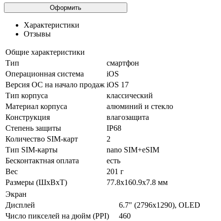
Характеристики
Отзывы
Общие характеристики
Тип
смартфон
Операционная система
iOS
Версия ОС на начало продаж
iOS 17
Тип корпуса
классический
Материал корпуса
алюминий и стекло
Конструкция
влагозащита
Степень защиты
IP68
Количество SIM-карт
2
Тип SIM-карты
nano SIM+eSIM
Бесконтактная оплата
есть
Вес
201 г
Размеры (ШxВxТ)
77.8x160.9x7.8 мм
Экран
Дисплей
6.7" (2796x1290), OLED
Число пикселей на дюйм (PPI)
460