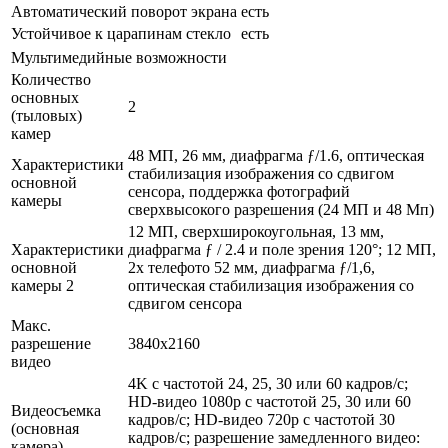
Автоматический поворот экрана
есть
Устойчивое к царапинам стекло
есть
Мультимедийные возможности
Количество
основных
2
(тыловых)
камер
48 МП, 26 мм, диафрагма ƒ/1.6, оптическая
Характеристики
стабилизация изображения со сдвигом
основной
сенсора, поддержка фотографий
камеры
сверхвысокого разрешения (24 МП и 48 Мп)
12 МП, сверхширокоугольная, 13 мм,
Характеристики
диафрагма ƒ / 2.4 и поле зрения 120°; 12 МП,
основной
2x телефото 52 мм, диафрагма ƒ/1,6,
камеры 2
оптическая стабилизация изображения со
сдвигом сенсора
Макс.
разрешение
3840x2160
видео
4K с частотой 24, 25, 30 или 60 кадров/ с;
HD-видео 1080p с частотой 25, 30 или 60
Видеосъемка
кадров/ с; HD-видео 720p с частотой 30
(основная
кадров/ с; разрешение замедленного видео:
камера)