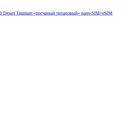
B Desert Titanium «песчаный титановый» nano-SIM+eSIM