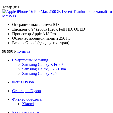
Товар дня
MYWJ3
Операционная система iOS
Дисплей 6.9" (2868x1320), Full HD, OLED
Процессор Apple A18 Pro
Объем встроенной памяти 256 ГБ
Версия Global (для других стран)
98 990
Р
Купить
Смартфоны Samsung
Samsung Galaxy Z Fold7
Samsung Galaxy S25 Ultra
Samsung Galaxy S25
Фены Dyson
Стайлеры Dyson
Фитнес-браслеты
Xiaomi
Квадрокоптеры