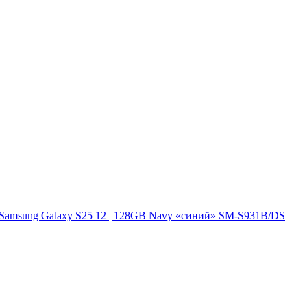
Samsung Galaxy S25 12 | 128GB Navy «синий» SM-S931B/DS