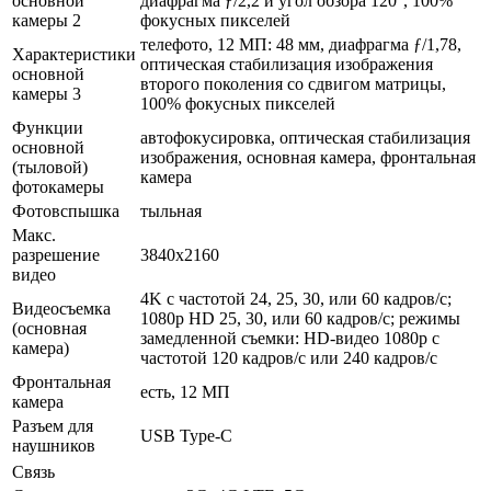
основной
диафрагма ƒ/2,2 и угол обзора 120°, 100%
камеры 2
фокусных пикселей
телефото, 12 МП: 48 мм, диафрагма ƒ/1,78,
Характеристики
оптическая стабилизация изображения
основной
второго поколения со сдвигом матрицы,
камеры 3
100% фокусных пикселей
Функции
автофокусировка, оптическая стабилизация
основной
изображения, основная камера, фронтальная
(тыловой)
камера
фотокамеры
Фотовспышка
тыльная
Макс.
разрешение
3840x2160
видео
4K с частотой 24, 25, 30, или 60 кадров/с;
Видеосъемка
1080p HD 25, 30, или 60 кадров/с; режимы
(основная
замедленной съемки: HD-видео 1080р c
камера)
частотой 120 кадров/ с или 240 кадров/ с
Фронтальная
есть, 12 МП
камера
Разъем для
USB Type-C
наушников
Связь