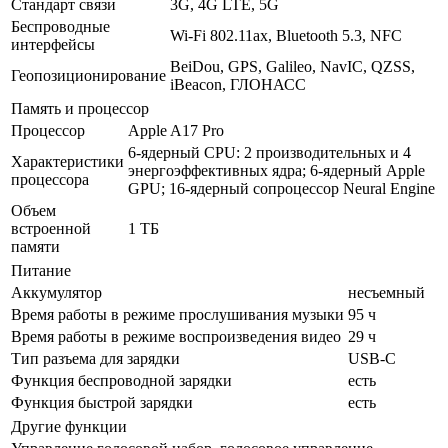
Стандарт связи
3G, 4G LTE, 5G
Беспроводные
Wi-Fi 802.11ax, Bluetooth 5.3, NFC
интерфейсы
BeiDou, GPS, Galileo, NavIC, QZSS,
Геопозиционирование
iBeacon, ГЛОНАСС
Память и процессор
Процессор
Apple A17 Pro
6-ядерный CPU: 2 производительных и 4
Характеристики
энергоэффективных ядра; 6-ядерный Apple
процессора
GPU; 16-ядерный сопроцессор Neural Engine
Объем
встроенной
1 ТБ
памяти
Питание
Аккумулятор
несъемный
Время работы в режиме прослушивания музыки
95 ч
Время работы в режиме воспроизведения видео
29 ч
Тип разъема для зарядки
USB-C
Функция беспроводной зарядки
есть
Функция быстрой зарядки
есть
Другие функции