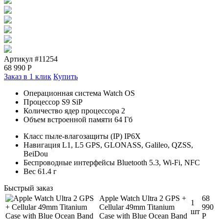
Артикул #11254
68 990
Р
Заказ в 1 клик
Купить
Операционная система Watch OS
Процессор S9 SiP
Количество ядер процессора 2
Объем встроенной памяти 64 Гб
Класс пыле-влагозащиты (IP) IP6X
Навигация L1, L5 GPS, GLONASS, Galileo, QZSS,
BeiDou
Беспроводные интерфейсы Bluetooth 5.3, Wi-Fi, NFC
Вес 61.4 г
Быстрый заказ
Apple Watch Ultra 2 GPS +
68
1
Cellular 49mm Titanium
990
шт
Case with Blue Ocean Band
Р