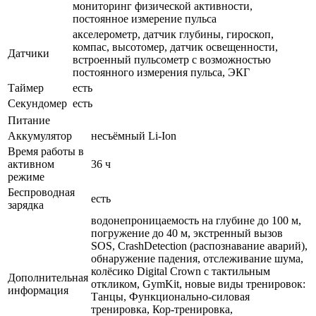
мониторинг физической активности,
постоянное измерение пульса
акселерометр, датчик глубины, гироскоп,
компас, высотомер, датчик освещенности,
Датчики
встроенный пульсометр с возможностью
постоянного измерения пульса, ЭКГ
Таймер
есть
Секундомер
есть
Питание
Аккумулятор
несъёмный Li-Ion
Время работы в
активном
36 ч
режиме
Беспроводная
есть
зарядка
водонепроницаемость на глубине до 100 м,
погружение до 40 м, экстренный вызов
SOS, CrashDetection (распознавание аварий),
обнаружение падения, отслеживание шума,
колёсико Digital Crown с тактильным
Дополнительная
откликом, GymKit, новые виды тренировок:
информация
Танцы, Функционально-силовая
тренировка, Кор‑тренировка,